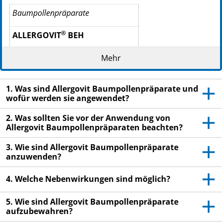
Baumpollenpräparate
®
ALLERGOVIT
BEH
108 Bir­ke 35 %
Mehr
115 Erle 30 %
129 Hasel 35 %
1. Was sind Allergovit Baumpollenpräparate und
wofür werden sie angewendet?
®
ALLERGOVIT
BI
2. Was sollten Sie vor der Anwendung von
108 Bir­ke 100 %
Allergovit Baumpollenpräparaten beachten?
®
3. Wie sind Allergovit Baumpollenpräparate
ALLERGOVIT
anzuwenden?
129 Hasel 100 %
4. Welche Nebenwirkungen sind möglich?
®
ALLERGOVIT
5. Wie sind Allergovit Baumpollenpräparate
115 Erle 100 %
aufzubewahren?