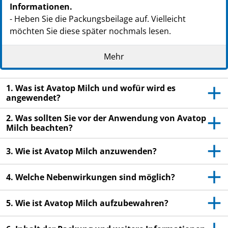
Informationen.
- Heben Sie die Packungsbeilage auf. Vielleicht
möchten Sie diese später nochmals lesen.
- Wenn Sie weitere Fragen haben, wenden Sie sich an
Mehr
Ihren Arzt, oder Apotheker.
- Dieses Arzneimittel wurde Ihnen persönlich
1. Was ist Avatop Milch und wofür wird es
verschrieben. Geben Sie es nicht an Dritte weiter. Es
angewendet?
kann anderen Menschen schaden, auch wenn diese
die gleichen Beschwerden haben wie Sie.
2. Was sollten Sie vor der Anwendung von Avatop
Milch beachten?
- Wenn Sie Nebenwirkungen bemerken, wenden Sie
sich an Ihren Arzt, oder Apotheker. Dies gilt auch für
3. Wie ist Avatop Milch anzuwenden?
Nebenwirkungen, die nicht in dieser Packungsbeilage
angegeben sind. Siehe Abschnitt 4.
4. Welche Nebenwirkungen sind möglich?
5. Wie ist Avatop Milch aufzubewahren?