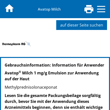
Avatop Milch
auf dieser Seite suchen
PZN: 19984074
Gebrauchsinformation: Information für Anwender
PPN: 111998407435
PZN: 19984080
®
Avatop
Milch 1 mg/g Emulsion zur Anwendung
PPN: 111998408001
auf der Haut
PZN: 19984051
Methylprednisolonaceponat
PPN: 111998405179
PZN: 19984068
Lesen Sie die gesamte Packungsbeilage sorgfältig
PPN: 111998406869
durch, bevor Sie mit der Anwendung dieses
Arzneimittels beginnen, denn sie enthält wichtige