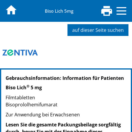
Biso Lich 5mg
auf dieser Seite suchen
PZN: 00992823
Gebrauchsinformation: Information für Patienten
PPN: 110099282385
NTIN: 04150009928235
®
Biso Lich
5 mg
PZN: 00992846
Filmtabletten
PPN: 110099284641
Bisoprololhemifumarat
NTIN: 04150009928464
PZN: 00992852
Zur Anwendung bei Erwachsenen
PPN: 110099285207
Lesen Sie die gesamte Packungsbeilage sorgfältig
NTIN: 04150009928525
durch, bevor Sie mit der Einnahme dieses