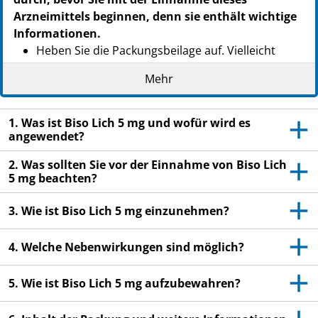
Arzneimittels beginnen, denn sie enthält wichtige
Informationen.
Heben Sie die Packungsbeilage auf. Vielleicht
möchten Sie diese später nochmals lesen.
Mehr
Wenn Sie weitere Fragen haben, wenden Sie sich
an Ihren Arzt oder Apotheker.
1. Was ist Biso Lich 5 mg und wofür wird es
Dieses Arzneimittel wurde Ihnen persönlich
angewendet?
verschrieben. Geben Sie es nicht an Dritte weiter.
2. Was sollten Sie vor der Einnahme von Biso Lich
Es kann anderen Menschen schaden, auch wenn
5 mg beachten?
diese die gleichen Beschwerden haben wie Sie.
Wenn Sie Nebenwirkungen bemerken, wenden Sie
3. Wie ist Biso Lich 5 mg einzunehmen?
sich an Ihren Arzt oder Apotheker. Dies gilt auch
für Nebenwirkungen, die nicht in dieser
4. Welche Nebenwirkungen sind möglich?
Packungsbeilage angegeben sind. Siehe Abschnitt
4.
5. Wie ist Biso Lich 5 mg aufzubewahren?