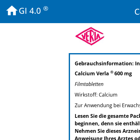
®
GI 4.0
C
PZN: 01397838
Gebrauchsinformation: I
PPN: 110139783862
PZN: 01397867
®
Calcium Verla
600 mg
PPN: 110139786781
Filmtabletten
PZN: 01047357
PPN: 110104735770
Wirkstoff: Calcium
Zur Anwendung bei Erwachs
Lesen Sie die gesamte Pac
beginnen, denn sie enthäl
Nehmen Sie dieses Arznei
Anweisung Ihres Arztes od