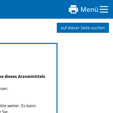
Menü
auf dieser Seite suchen
me dieses Arzneimittels
esen.
tte weiter. Es kann
 Sie.