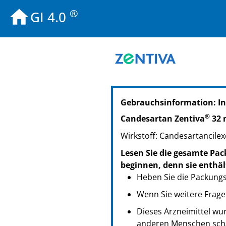
®
GI 4.0
PZN: 09392289
Gebrauchsinformation: In
PPN: 110939228969
NTIN: 04150093922898
®
Candesartan Zentiva
32 
PZN: 09392295
Wirkstoff: Candesartancilexe
PPN: 110939229535
NTIN: 04150093922959
Lesen Sie die gesamte Pac
PZN: 09392303
beginnen, denn sie enthäl
PPN: 110939230329
Heben Sie die Packungsb
NTIN: 04150093923031
Wenn Sie weitere Frage
Dieses Arzneimittel wur
anderen Menschen scha