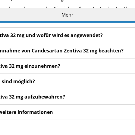
n bemerken, wenden Sie sich an Ihren Arzt oder Apotheker.
Mehr
cht in dieser Packungsbeilage angegeben sind. Siehe Abschn
ntiva 32 mg und wofür wird es angewendet?
r Einnahme von Candesartan Zentiva 32 mg beachten?
ntiva 32 mg einzunehmen?
 sind möglich?
ntiva 32 mg aufzubewahren?
 weitere Informationen