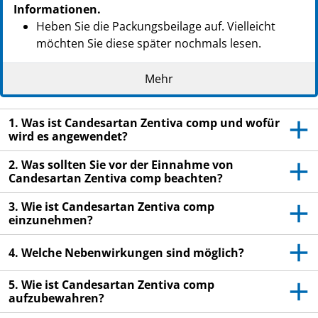
Informationen.
Heben Sie die Packungsbeilage auf. Vielleicht
möchten Sie diese später nochmals lesen.
Wenn Sie weitere Fragen haben, wenden Sie sich
Mehr
an Ihren Arzt oder Apotheker.
Dieses Arzneimittel wurde Ihnen persönlich
1. Was ist Candesartan Zentiva comp und wofür
verschrieben. Geben Sie es nicht an Dritte weiter.
wird es angewendet?
Es kann anderen Menschen schaden, auch wenn
diese die gleichen Beschwerden haben wie Sie.
2. Was sollten Sie vor der Einnahme von
Candesartan Zentiva comp beachten?
Wenn Sie Nebenwirkungen bemerken, wenden Sie
sich an Ihren Arzt oder Apotheker. Dies gilt auch
3. Wie ist Candesartan Zentiva comp
für Nebenwirkungen, die nicht in dieser
einzunehmen?
Packungsbeilage angegeben sind. Siehe Abschnitt
4.
4. Welche Nebenwirkungen sind möglich?
5. Wie ist Candesartan Zentiva comp
aufzubewahren?