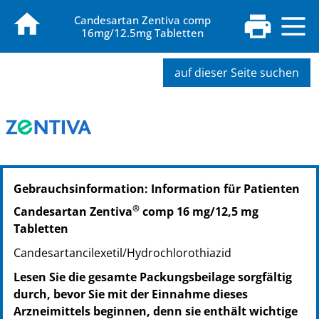
Candesartan Zentiva comp
16mg/12.5mg Tabletten
auf dieser Seite suchen
PZN: 09392355
Gebrauchsinformation: Information für Patienten
PPN: 110939235504
NTIN: 04150093923550
®
Candesartan Zentiva
comp 16 mg/12,5 mg
PZN: 09392361
Tabletten
PPN: 110939236167
Candesartancilexetil/Hydrochlorothiazid
NTIN: 04150093923611
PZN: 09392378
Lesen Sie die gesamte Packungsbeilage sorgfältig
PPN: 110939237857
durch, bevor Sie mit der Einnahme dieses
NTIN: 04150093923789
Arzneimittels beginnen, denn sie enthält wichtige