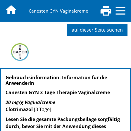
Canesten GYN Vaginalcreme
auf dieser Seite suchen
PZN: 01540307
Gebrauchsinformation: Information für die
PPN: 110154030791
Anwenderin
NTIN: 04150015403078
Canesten GYN 3-Tage-Therapie Vaginalcreme
20 mg/g Vaginalcreme
Clotrimazol
[3 Tage]
Lesen Sie die gesamte Packungsbeilage sorgfältig
durch, bevor Sie mit der Anwendung dieses