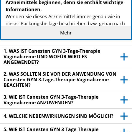
Arzneimittels beginnen, denn sie enthält wichtige
Informationen.
Wenden Sie dieses Arzneimittel immer genau wie in
dieser Packungsbeilage beschrieben bzw. genau nach
Anweisung Ihres Arztes oder Apothekers an.
Mehr
Heben Sie die Packungsbeilage auf. Vielleicht
möchten Sie diese später nochmals lesen.
1. WAS IST Canesten GYN 3-Tage-Therapie
Vaginalcreme UND WOFÜR WIRD ES
Fragen Sie Ihren Apotheker, wenn Sie weitere
ANGEWENDET?
Informationen oder einen Rat benötigen.
2. WAS SOLLTEN SIE VOR DER ANWENDUNG VON
Wenn Sie Nebenwirkungen bemerken, wenden Sie
Canesten GYN 3-Tage-Therapie Vaginalcreme
sich an Ihren Arzt oder Apotheker. Dies gilt auch
BEACHTEN?
für Nebenwirkungen, die nicht in dieser
Packungsbeilage angegeben sind. Siehe Abschnitt
3. WIE IST Canesten GYN 3-Tage-Therapie
Vaginalcreme ANZUWENDEN?
4.
Wenn sich Ihr Krankheitsbild nach 4 Tagen nicht
4. WELCHE NEBENWIRKUNGEN SIND MÖGLICH?
gebessert oder gar verschlimmert hat, wenden
Sie sich an Ihren Arzt.
5. WIE IST Canesten GYN 3-Tage-Therapie