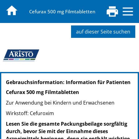
Cefurax 500 mg Filmtabletten
auf dieser Seite suchen
PZN: 07701881
Gebrauchsinformation: Information für Patienten
PPN: 110770188175
PZN: 00964123
Cefurax 500 mg Filmtabletten
PPN: 110096412317
Zur Anwendung bei Kindern und Erwachsenen
PZN: 00964146
PPN: 110096414670
Wirkstoff: Cefuroxim
PZN: 07701898
Lesen Sie die gesamte Packungsbeilage sorgfältig
PPN: 110770189865
durch, bevor Sie mit der Einnahme dieses
PZN: 14410463
Arzneimittels beginnen, denn sie enthält wichtige