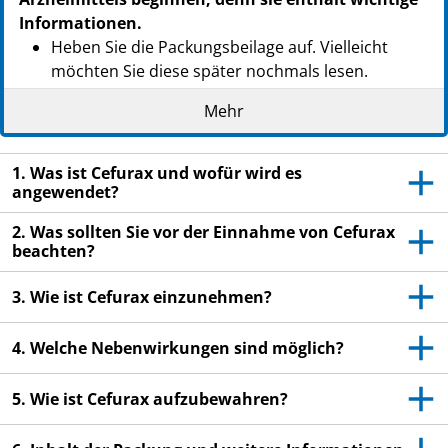
PPN: 111441046311
Informationen.
Heben Sie die Packungsbeilage auf. Vielleicht
möchten Sie diese später nochmals lesen.
Wenn Sie weitere Fragen haben, wenden Sie sich
Mehr
an Ihren Arzt, Apotheker oder das medizinische
Fachpersonal.
1. Was ist Cefurax und wofür wird es
Dieses Arzneimittel wurde Ihnen persönlich
angewendet?
verschrieben. Geben Sie es nicht an Dritte weiter.
2. Was sollten Sie vor der Einnahme von Cefurax
Es kann anderen Menschen schaden, auch wenn
beachten?
diese die gleichen Beschwerden haben wie Sie.
Wenn Sie Nebenwirkungen bemerken, wenden Sie
3. Wie ist Cefurax einzunehmen?
sich an Ihren Arzt, Apotheker oder das
medizinische Fachpersonal. Dies gilt auch für
4. Welche Nebenwirkungen sind möglich?
Nebenwirkungen, die nicht in dieser
Packungsbeilage angegeben sind. Siehe Abschnitt
5. Wie ist Cefurax aufzubewahren?
4.