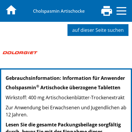
Cholspasmin Artischocke
auf dieser Seite suchen
PZN: 09705297
Gebrauchsinformation: Information für Anwender
PPN: 110970529742
PZN: 09705305
®
Cholspasmin
Artischocke überzogene Tabletten
PPN: 110970530536
Wirkstoff: 400 mg Artischockenblätter-Trockenextrakt
PZN: 09705311
PPN: 110970531102
Zur Anwendung bei Erwachsenen und Jugendlichen ab
12 Jahren.
Lesen Sie die gesamte Packungsbeilage sorgfältig
durch, bevor Sie mit der Einnahme dieses