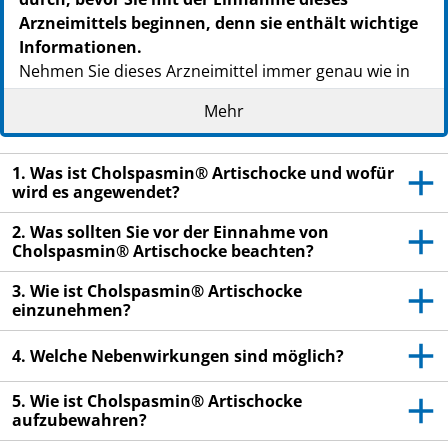
Arzneimittels beginnen, denn sie enthält wichtige
Informationen.
Nehmen Sie dieses Arzneimittel immer genau wie in
dieser Packungsbeilage beschrieben bzw. genau nach
Mehr
Anweisung Ihres Arztes, Apothekers oder des
medizinischen Fachpersonals ein.
1. Was ist Cholspasmin® Artischocke und wofür
Heben Sie die Packungsbeilage auf. Vielleicht
wird es angewendet?
möchten Sie diese später nochmals lesen.
2. Was sollten Sie vor der Einnahme von
Fragen Sie Ihren Apotheker, wenn Sie weitere
Cholspasmin® Artischocke beachten?
Informationen oder einen Rat benötigen.
3. Wie ist Cholspasmin® Artischocke
Wenn Sie Nebenwirkungen bemerken, wenden Sie
einzunehmen?
sich an Ihren Arzt, Apotheker oder das
medizinische Fachpersonal. Dies gilt auch für
4. Welche Nebenwirkungen sind möglich?
Nebenwirkungen, die nicht in dieser
Packungsbeilage angegeben sind. Siehe Abschnitt
5. Wie ist Cholspasmin® Artischocke
4.
aufzubewahren?
Wenn Sie sich nach sieben Tagen nicht besser