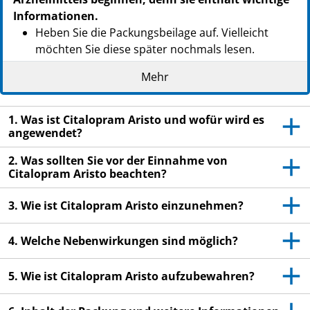
Informationen.
Heben Sie die Packungsbeilage auf. Vielleicht
möchten Sie diese später nochmals lesen.
Wenn Sie weitere Fragen haben, wenden Sie sich
Mehr
an Ihren Arzt oder Apotheker.
Dieses Arzneimittel wurde Ihnen persönlich
1. Was ist Citalopram Aristo und wofür wird es
verschrieben. Geben Sie es nicht an Dritte weiter.
angewendet?
Es kann anderen Menschen schaden, auch wenn
2. Was sollten Sie vor der Einnahme von
diese die gleichen Beschwerden haben wie Sie.
Citalopram Aristo beachten?
Wenn Sie Nebenwirkungen bemerken, wenden Sie
sich an Ihren Arzt oder Apotheker. Dies gilt auch
3. Wie ist Citalopram Aristo einzunehmen?
für Nebenwirkungen, die nicht in dieser
Packungsbeilage angegeben sind. Siehe Abschnitt
4. Welche Nebenwirkungen sind möglich?
4.
5. Wie ist Citalopram Aristo aufzubewahren?