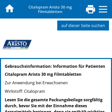
Citalopram Aristo 30 mg
Filmtabletten
auf dieser Seite suchen
PZN: 05028173
Gebrauchsinformation: Information für Patienten
PPN: 110502817342
PZN: 05028196
Citalopram Aristo 30 mg Filmtabletten
PPN: 110502819695
Zur Anwendung bei Erwachsenen
PZN: 05028262
PPN: 110502826230
Wirkstoff: Citalopram
Lesen Sie die gesamte Packungsbeilage sorgfältig
durch, bevor Sie mit der Einnahme dieses
Arzneimittels beginnen, denn sie enthält wichtige