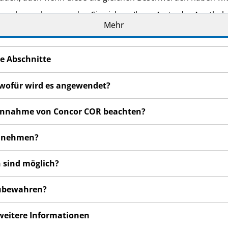
n bemerken, wenden Sie sich an Ihren Arzt oder Apotheker.
Mehr
cht in dieser Packungsbeilage angegeben sind. Siehe Abschn
e Abschnitte
 wofür wird es angewendet?
r Einnahme von Concor COR beachten?
zunehmen?
 sind möglich?
zubewahren?
 weitere Informationen