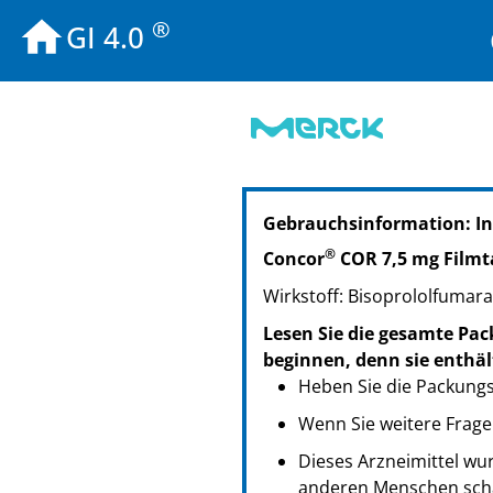
®
GI 4.0
PZN: 00630089
Gebrauchsinformation: I
PPN: 110063008963
NTIN: 04150006300898
®
Concor
COR 7,5 mg Filmt
Wirkstoff: Bisoprololfumara
Lesen Sie die gesamte Pac
beginnen, denn sie enthäl
Heben Sie die Packungsb
Wenn Sie weitere Frage
Dieses Arzneimittel wur
anderen Menschen scha