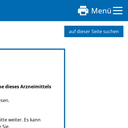
Menü
auf dieser Seite suchen
me dieses Arzneimittels
esen.
tte weiter. Es kann
 Sie.