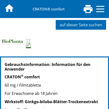
CRATON® comfort
auf dieser Seite suchen
PZN: 04074975
Gebrauchsinformation: Information für den
PPN: 110407497537
Anwender
NTIN: 04150040749752
®
CRATON
comfort
60 mg / Filmtablette
Für Erwachsene ab 18 Jahren
Wirkstoff: Ginkgo-biloba-Blätter-Trockenextrakt