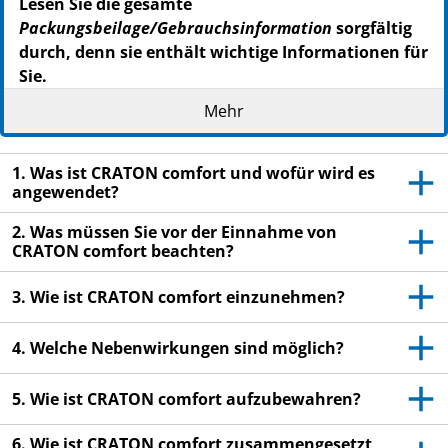
Lesen Sie die gesamte
Packungsbeilage/Gebrauchsinformation
sorgfältig
durch, denn sie enthält wichtige Informationen für
Sie.
Dieses Arzneimittel ist auch ohne ärztliche
Mehr
Verschreibung erhältlich. Um einen bestmöglichen
Behandlungserfolg zu erzielen, muss CRATON comfort
jedoch vorschriftsmäßig angewendet werden.
1. Was ist CRATON comfort und wofür wird es
angewendet?
- Heben Sie die
Packungsbeilage
auf. Vielleicht möchten
Sie diese später nochmals lesen.
2. Was müssen Sie vor der Einnahme von
CRATON comfort beachten?
- Fragen Sie Ihren Apotheker, wenn Sie weitere
Informationen oder einen Rat benötigen.
3. Wie ist CRATON comfort einzunehmen?
- Wenn sich Ihr Krankheitsbild verschlimmert oder
keine Besserung eintritt, müssen Sie einen Arzt
4. Welche Nebenwirkungen sind möglich?
aufsuchen.
5. Wie ist CRATON comfort aufzubewahren?
6. Wie ist CRATON comfort zusammengesetzt