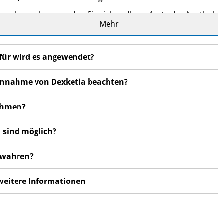
n bemerken, wenden Sie sich an Ihren Arzt oder Apotheker.
Mehr
cht in dieser Packungsbeilage angegeben sind. Siehe Abschn
ofür wird es angewendet?
 Einnahme von Dexketia beachten?
nehmen?
 sind möglich?
bewahren?
 weitere Informationen