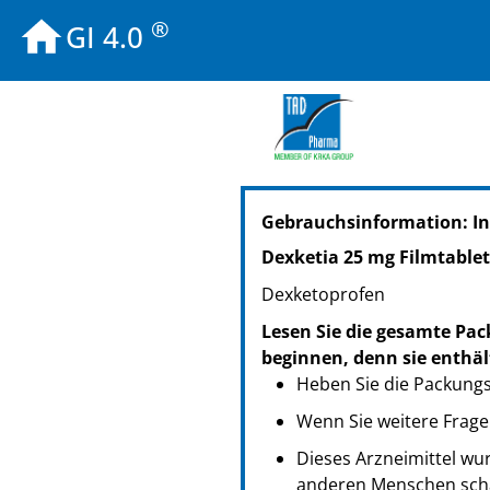
®
GI 4.0
PZN: 18862624
Gebrauchsinformation: In
PPN: 111886262495
PZN: 18862630
Dexketia 25 mg Filmtable
PPN: 111886263061
Dexketoprofen
PZN: 18862995
PPN: 111886299509
Lesen Sie die gesamte Pac
PZN: 19149822
beginnen, denn sie enthäl
PPN: 111914982296
Heben Sie die Packungsb
Wenn Sie weitere Frage
Dieses Arzneimittel wur
anderen Menschen scha