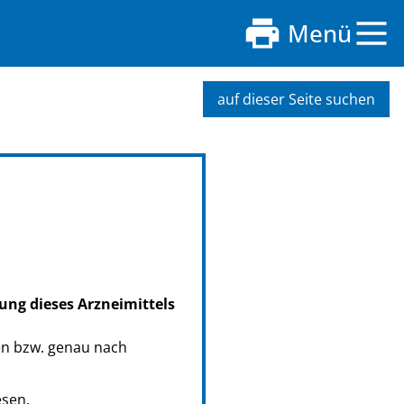
Menü
auf dieser Seite suchen
ung dieses Arzneimittels
en bzw. genau nach
esen.