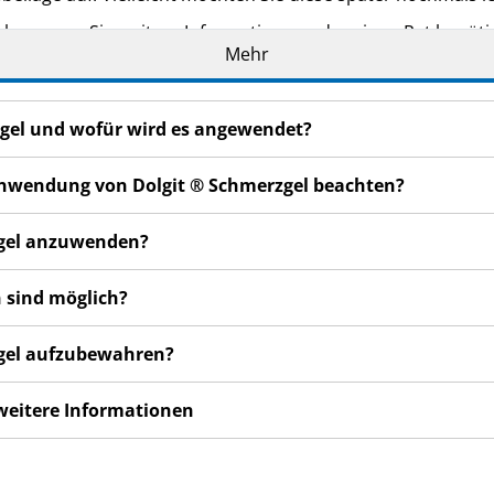
eker, wenn Sie weitere Informationen oder einen Rat benöti
Mehr
en bemerken, wenden Sie sich an Ihren Arzt, Apotheker od
 auch für Nebenwirkungen, die nicht in dieser Packungsbeil
rzgel und wofür wird es angewendet?
gen nicht besser oder gar schlechter fühlen, wenden Sie sic
r Anwendung von Dolgit ® Schmerzgel beachten?
rzgel anzuwenden?
 sind möglich?
rzgel aufzubewahren?
 weitere Informationen