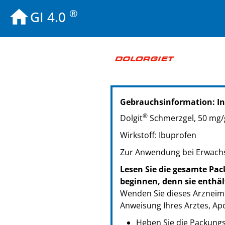
®
GI 4.0
PZN: 08541801
Gebrauchsinformation: I
PPN: 110854180116
PZN: 08556010
®
Dolgit
Schmerzgel, 50 mg/g
PPN: 110855601087
Wirkstoff: Ibuprofen
Zur Anwendung bei Erwachs
Lesen Sie die gesamte Pac
beginnen, denn sie enthäl
Wenden Sie dieses Arzneimi
Anweisung Ihres Arztes, Ap
Heben Sie die Packungsb