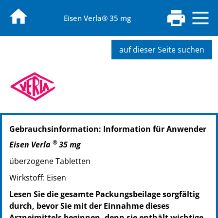
Eisen Verla® 35 mg
auf dieser Seite suchen
PZN: 11163863
Gebrauchsinformation: Information für Anwender
PPN: 111116386373
PZN: 11163892
®
Eisen Verla
35 mg
PPN: 111116389292
überzogene Tabletten
PZN: 11163900
PPN: 111116390086
Wirkstoff: Eisen
Lesen Sie die gesamte Packungsbeilage sorgfältig
durch, bevor Sie mit der Einnahme dieses
Arzneimittels beginnen, denn sie enthält wichtige