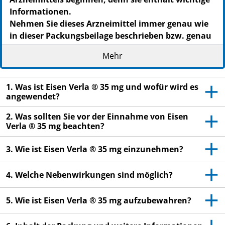
Informationen.
Nehmen Sie dieses Arzneimittel immer genau wie
in dieser Packungsbeilage beschrieben bzw. genau
nach Anweisung Ihres Arztes oder Apothekers ein.
Mehr
Heben Sie die Packungsbeilage auf. Vielleicht
möchten Sie diese später nochmals lesen.
1. Was ist Eisen Verla ® 35 mg und wofür wird es
Fragen Sie Ihren Arzt oder Apotheker, wenn Sie
angewendet?
weitere Informationen oder einen Rat benötigen.
2. Was sollten Sie vor der Einnahme von Eisen
Wenn Sie Nebenwirkungen bemerken, wenden Sie
Verla ® 35 mg beachten?
sich an Ihren Arzt oder Apotheker. Dies gilt auch
für Nebenwirkungen, die nicht in dieser
3. Wie ist Eisen Verla ® 35 mg einzunehmen?
Packungsbeilage angegeben sind. Siehe Abschnitt
4.
4. Welche Nebenwirkungen sind möglich?
Wenn Sie sich nicht besser oder gar schlechter
5. Wie ist Eisen Verla ® 35 mg aufzubewahren?
fühlen, wenden Sie sich an Ihren Arzt.