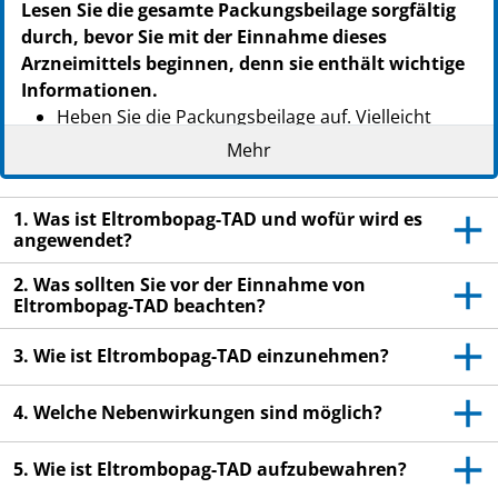
Lesen Sie die gesamte Packungsbeilage sorgfältig
durch, bevor Sie mit der Einnahme dieses
Arzneimittels beginnen, denn sie enthält wichtige
Informationen.
Heben Sie die Packungsbeilage auf. Vielleicht
möchten Sie diese später nochmals lesen.
Mehr
Wenn Sie weitere Fragen haben, wenden Sie sich
an Ihren Arzt oder Apotheker.
1. Was ist Eltrombopag-TAD und wofür wird es
angewendet?
Dieses Arzneimittel wurde Ihnen persönlich
verschrieben. Geben Sie es nicht an Dritte weiter.
2. Was sollten Sie vor der Einnahme von
Es kann anderen Menschen schaden, auch wenn
Eltrombopag-TAD beachten?
diese die gleichen Beschwerden haben wie Sie.
3. Wie ist Eltrombopag-TAD einzunehmen?
Wenn Sie Nebenwirkungen bemerken, wenden Sie
sich an Ihren Arzt oder Apotheker. Dies gilt auch
4. Welche Nebenwirkungen sind möglich?
für Nebenwirkungen, die nicht in dieser
Packungsbeilage angegeben sind. Siehe Abschnitt
5. Wie ist Eltrombopag-TAD aufzubewahren?
4.