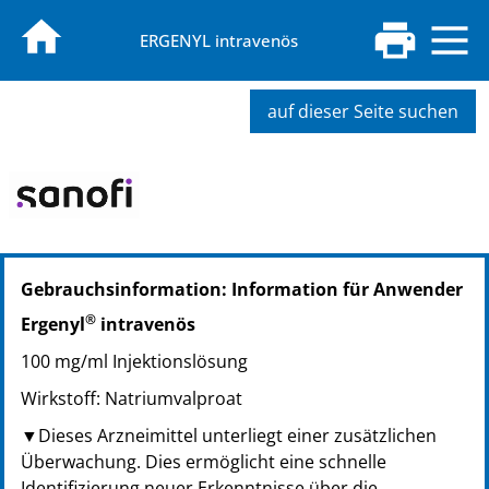
ERGENYL intravenös
auf dieser Seite suchen
PZN: 01395118
Gebrauchsinformation: Information für Anwender
PPN: 110139511860
NTIN: 04150013951182
®
Ergenyl
intravenös
100 mg/ml Injektionslösung
Wirkstoff: Natriumvalproat
▼Dieses Arzneimittel unterliegt einer zusätzlichen
Überwachung. Dies ermöglicht eine schnelle
Identifizierung neuer Erkenntnisse über die