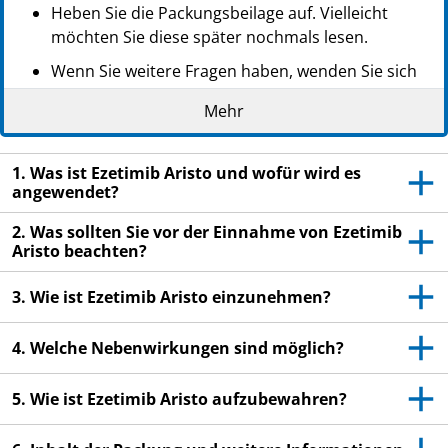
Heben Sie die Packungsbeilage auf. Vielleicht
möchten Sie diese später nochmals lesen.
Wenn Sie weitere Fragen haben, wenden Sie sich
an Ihren Arzt oder Apotheker.
Mehr
Dieses Arzneimittel wurde Ihnen persönlich
verschrieben. Geben Sie es nicht an Dritte weiter.
1. Was ist Ezetimib Aristo und wofür wird es
Es kann anderen Menschen schaden, auch wenn
angewendet?
diese die gleichen Beschwerden haben wie Sie.
2. Was sollten Sie vor der Einnahme von Ezetimib
Wenn Sie Nebenwirkungen bemerken, wenden Sie
Aristo beachten?
sich an Ihren Arzt oder Apotheker. Dies gilt auch
für Nebenwirkungen, die nicht in dieser
3. Wie ist Ezetimib Aristo einzunehmen?
Packungsbeilage angegeben sind. Siehe Abschnitt
4.
4. Welche Nebenwirkungen sind möglich?
5. Wie ist Ezetimib Aristo aufzubewahren?