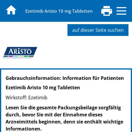
Ezetimib Aristo 10 mg Tabletten
auf dieser Seite suchen
PZN: 14144062
Gebrauchsinformation: Information für Patienten
PPN: 111414406296
PZN: 14144079
Ezetimib Aristo 10 mg Tabletten
PPN: 111414407986
Wirkstoff: Ezetimib
PZN: 14144085
PPN: 111414408552
Lesen Sie die gesamte Packungsbeilage sorgfältig
durch, bevor Sie mit der Einnahme dieses
Arzneimittels beginnen, denn sie enthält wichtige
Informationen.