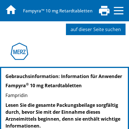
Fampyra™ 10 mg Retardtabletten
auf dieser Seite suchen
PZN: 09219711
Gebrauchsinformation: Information für Anwender
PPN: 110921971147
PZN: 07774058
®
Fampyra
10 mg Retardtabletten
PPN: 110777405826
Fampridin
Lesen Sie die gesamte Packungsbeilage sorgfältig
durch, bevor Sie mit der Einnahme dieses
Arzneimittels beginnen, denn sie enthält wichtige
Informationen.