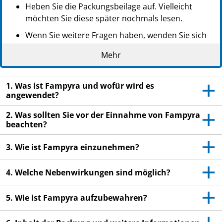
Heben Sie die Packungsbeilage auf. Vielleicht
möchten Sie diese später nochmals lesen.
Wenn Sie weitere Fragen haben, wenden Sie sich
an Ihren Arzt oder Apotheker.
Mehr
Dieses Arzneimittel wurde Ihnen persönlich
verschrieben. Geben Sie es nicht an Dritte weiter.
1. Was ist Fampyra und wofür wird es
Es kann anderen Menschen schaden, auch wenn
angewendet?
diese die gleichen Beschwerden haben wie Sie.
2. Was sollten Sie vor der Einnahme von Fampyra
Wenn Sie Nebenwirkungen bemerken, wenden Sie
beachten?
sich an Ihren Arzt oder Apotheker. Dies gilt auch
für Nebenwirkungen, die nicht in dieser
3. Wie ist Fampyra einzunehmen?
Packungsbeilage angegeben sind. Siehe Abschnitt
4.
4. Welche Nebenwirkungen sind möglich?
5. Wie ist Fampyra aufzubewahren?