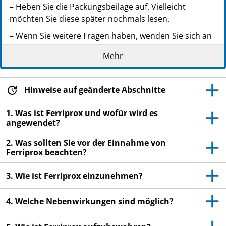
– Heben Sie die Packungsbeilage auf. Vielleicht
möchten Sie diese später nochmals lesen.
– Wenn Sie weitere Fragen haben, wenden Sie sich an
Ihren Arzt oder Apotheker.
Mehr
– Dieses Arzneimittel wurde Ihnen persönlich
verschrieben. Geben Sie es nicht an Dritte weiter. Es
kann anderen Menschen schaden, auch wenn diese
Hinweise auf geänderte Abschnitte
die gleichen Beschwerden haben wie Sie.
1. Was ist Ferriprox und wofür wird es
– Wenn Sie Nebenwirkungen bemerken, wenden Sie
angewendet?
sich an Ihren Arzt oder Apotheker. Dies gilt auch für
2. Was sollten Sie vor der Einnahme von
Nebenwirkungen, die nicht in dieser Packungsbeilage
Ferriprox beachten?
angegeben sind. Siehe Abschnitt 4.
– Am Umkarton ist eine Patientenkarte befestigt.
3. Wie ist Ferriprox einzunehmen?
Trennen Sie diese Patientenkarte ab, lesen Sie sie
aufmerksam durch, und füllen Sie sie vollständig aus.
4. Welche Nebenwirkungen sind möglich?
Sie sollten diese Patientenkarte immer bei sich tragen.
Geben Sie diese Patientenkarte Ihrem Arzt, wenn Sie