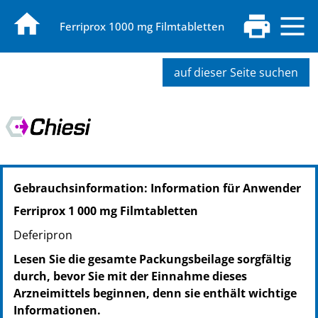
Ferriprox 1000 mg Filmtabletten
auf dieser Seite suchen
PZN: 06915338
Gebrauchsinformation: Information für Anwender
PPN: 110691533806
NTIN: 04150069153387
Ferriprox 1 000 mg Filmtabletten
Deferipron
Lesen Sie die gesamte Packungsbeilage sorgfältig
durch, bevor Sie mit der Einnahme dieses
Arzneimittels beginnen, denn sie enthält wichtige
Informationen.