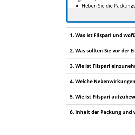
Heben Sie die Packungsb
Wenn Sie weitere Frage
Dieses Arzneimittel wur
anderen Menschen scha
1. Was ist Filspari und wo
Wenn Sie Nebenwirkunge
2. Was sollten Sie vor der
Nebenwirkungen, die ni
Die Packung enthält auß
3. Wie ist Filspari einzun
Sicherheitsinformation
4. Welche Nebenwirkungen
5. Wie ist Filspari aufzub
6. Inhalt der Packung und