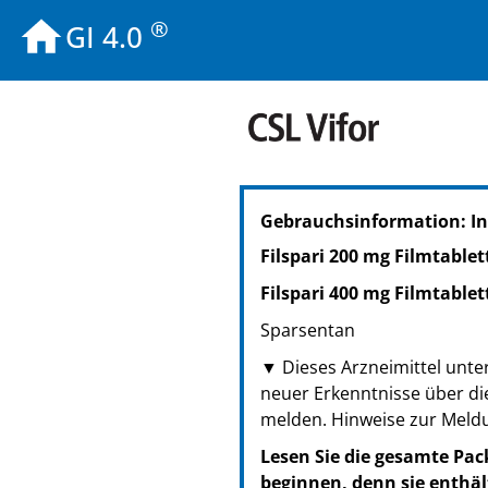
®
GI 4.0
PZN: 18829207
Gebrauchsinformation: In
PPN: 111882920703
Filspari 200 mg Filmtablet
Filspari 400 mg Filmtablet
Sparsentan
▼
Dieses Arzneimittel unte
neuer Erkenntnisse über di
melden. Hinweise zur Meld
Lesen Sie die gesamte Pac
beginnen, denn sie enthäl