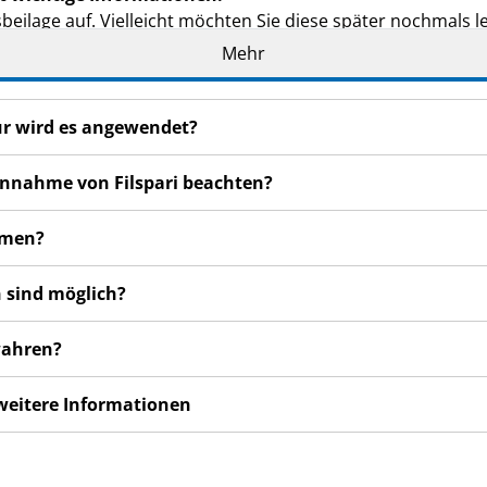
eilage auf. Vielleicht möchten Sie diese später nochmals l
Mehr
n haben, wenden Sie sich an Ihren Arzt oder Apotheker.
de Ihnen persönlich verschrieben. Geben Sie es nicht an Dri
den, auch wenn diese die gleichen Beschwerden haben wie
für wird es angewendet?
n bemerken, wenden Sie sich an Ihren Arzt oder Apotheker.
 Einnahme von Filspari beachten?
cht in dieser Packungsbeilage angegeben sind. Siehe Abschn
erdem einen Patientenausweis. Bitte lesen Sie ihn sorgfälti
ehmen?
en enthält, die Sie vor und während Ihrer Behandlung mit F
 sind möglich?
ewahren?
 weitere Informationen