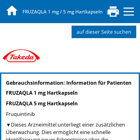
FRUZAQLA 1 mg / 5 mg Hartkapseln
auf dieser Seite suchen
PZN: 19346066
Gebrauchsinformation: Information für Patienten
PPN: 111934606696
FRUZAQLA 1 mg Hartkapseln
FRUZAQLA 5 mg Hartkapseln
Fruquintinib
▼Dieses Arzneimittel unterliegt einer zusätzlichen
Überwachung. Dies ermöglicht eine schnelle
Identifizierung neuer Erkenntnisse über die