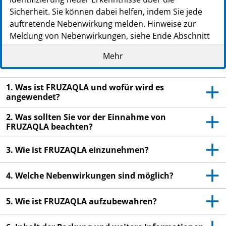
Sicherheit. Sie können dabei helfen, indem Sie jede
auftretende Nebenwirkung melden. Hinweise zur
Meldung von Nebenwirkungen, siehe Ende Abschnitt
4.
Mehr
Lesen Sie die gesamte Packungsbeilage sorgfältig
durch, bevor Sie mit der Einnahme dieses
1. Was ist FRUZAQLA und wofür wird es
Arzneimittels beginnen, denn sie enthält wichtige
angewendet?
Informationen.
Heben Sie die Packungsbeilage auf. Vielleicht
2. Was sollten Sie vor der Einnahme von
möchten Sie diese später nochmals lesen.
FRUZAQLA beachten?
Wenn Sie weitere Fragen haben, wenden Sie sich
3. Wie ist FRUZAQLA einzunehmen?
an Ihren Arzt, Apotheker oder das medizinische
Fachpersonal.
4. Welche Nebenwirkungen sind möglich?
Dieses Arzneimittel wurde Ihnen persönlich
verschrieben. Geben Sie es nicht an Dritte weiter.
5. Wie ist FRUZAQLA aufzubewahren?
Es kann anderen Menschen schaden, auch wenn
diese die gleichen Beschwerden haben wie Sie.