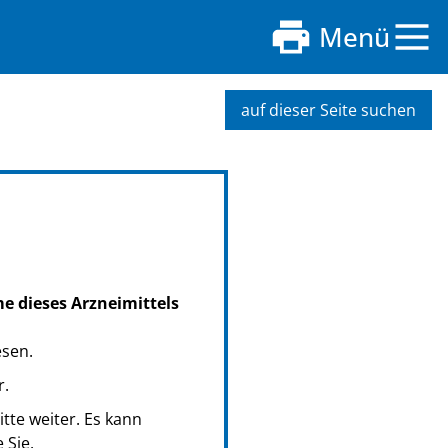
Menü
auf dieser Seite suchen
me dieses Arzneimittels
esen.
r.
tte weiter. Es kann
 Sie.