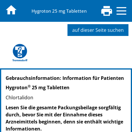
Hygroton 25 mg Tabletten
auf dieser Seite suchen
PZN: 15375734
Gebrauchsinformation: Information für Patienten
PPN: 111537573403
NTIN: 04150153757347
®
Hygroton
25 mg Tabletten
PZN: 19536588
Chlortalidon
PPN: 111953658891
PZN: 03524910
Lesen Sie die gesamte Packungsbeilage sorgfältig
PPN: 110352491009
durch, bevor Sie mit der Einnahme dieses
GTIN: 04260083220627
Arzneimittels beginnen, denn sie enthält wichtige
PZN: 03524927
Informationen.