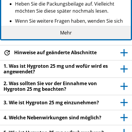
PPN: 110352492796
Heben Sie die Packungsbeilage auf. Vielleicht
GTIN: 04260083220610
möchten Sie diese später nochmals lesen.
Wenn Sie weitere Fragen haben, wenden Sie sich
an Ihren Arzt oder Apotheker.
Mehr
Dieses Arzneimittel wurde Ihnen persönlich
verschrieben. Geben Sie es nicht an Dritte weiter.
Es kann anderen Menschen schaden, auch wenn
Hinweise auf geänderte Abschnitte
diese die gleichen Beschwerden haben wie Sie.
1. Was ist Hygroton 25 mg und wofür wird es
Wenn Sie Nebenwirkungen bemerken, wenden Sie
angewendet?
sich an Ihren Arzt oder Apotheker. Dies gilt auch
2. Was sollten Sie vor der Einnahme von
für Nebenwirkungen, die nicht in dieser
Hygroton 25 mg beachten?
Packungsbeilage angegeben sind. Siehe Abschnitt
4.
3. Wie ist Hygroton 25 mg einzunehmen?
4. Welche Nebenwirkungen sind möglich?