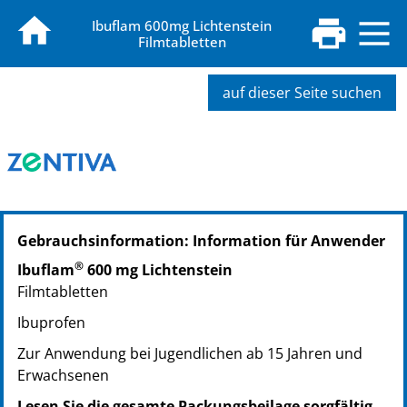
Ibuflam 600mg Lichtenstein
Filmtabletten
auf dieser Seite suchen
PZN: 06313390
Gebrauchsinformation: Information für Anwender
PPN: 110631339023
NTIN: 04150063133903
®
Ibuflam
600 mg Lichtenstein
PZN: 06313409
Filmtabletten
PPN: 110631340941
Ibuprofen
NTIN: 04150063134092
PZN: 06313415
Zur Anwendung bei Jugendlichen ab 15 Jahren und
PPN: 110631341507
Erwachsenen
NTIN: 04150063134153
Lesen Sie die gesamte Packungsbeilage sorgfältig