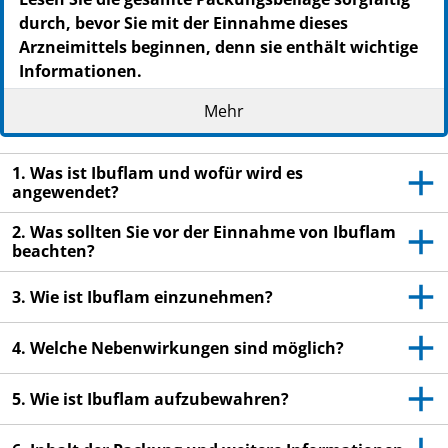
PZN: 05499085
durch, bevor Sie mit der Einnahme dieses
PPN: 110549908549
Arzneimittels beginnen, denn sie enthält wichtige
NTIN: 04150054990850
Informationen.
Heben Sie die Packungsbeilage auf. Vielleicht
Mehr
möchten Sie diese später nochmals lesen.
Wenn Sie weitere Fragen haben, wenden Sie sich
1. Was ist Ibuflam und wofür wird es
an Ihren Arzt oder Apotheker.
angewendet?
Dieses Arzneimittel wurde Ihnen persönlich
2. Was sollten Sie vor der Einnahme von Ibuflam
verschrieben. Geben Sie es nicht an Dritte weiter.
beachten?
Es kann anderen Menschen schaden, auch wenn
diese die gleichen Beschwerden haben wie Sie.
3. Wie ist Ibuflam einzunehmen?
Wenn Sie Nebenwirkungen bemerken, wenden Sie
sich an Ihren Arzt oder Apotheker. Dies gilt auch
4. Welche Nebenwirkungen sind möglich?
für Nebenwirkungen, die nicht in dieser
Packungsbeilage angegeben sind. Siehe Abschnitt
5. Wie ist Ibuflam aufzubewahren?
4.