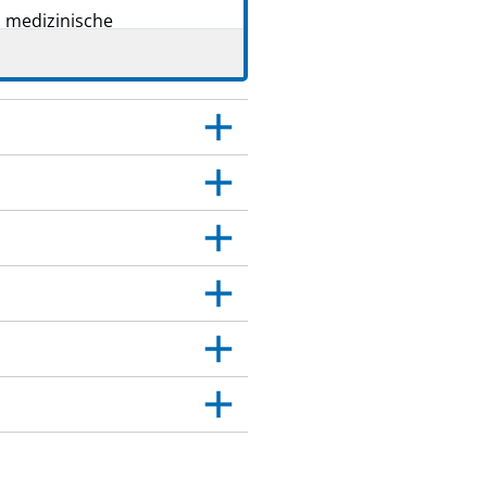
s medizinische
tte weiter. Es kann
 Sie.
er das medizinische
age angegeben sind. Siehe