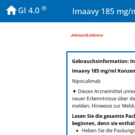
®
GI 4.0
Imaavy 185 mg/ml
PZN: 19752636
Gebrauchsinformation: In
PPN: 111975263622
NTIN: 04150197526367
Imaavy 185 mg/ml Konzent
PZN: 19752642
Nipocalimab
PPN: 111975264285
NTIN: 04150197526428
▼ Dieses Arzneimittel unter
PZN: 19752613
neuer Erkenntnisse über di
PPN: 111975261366
melden. Hinweise zur Meld
NTIN: 04150197526138
Lesen Sie die gesamte Pac
beginnen, denn sie enthäl
Heben Sie die Packungsb