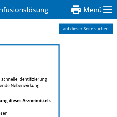
Infusionslösung
Menü
auf dieser Seite suchen
schnelle Identifizierung
retende Nebenwirkung
ung dieses Arzneimittels
esen.