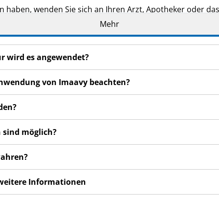
n haben, wenden Sie sich an Ihren Arzt, Apotheker oder da
Mehr
de Ihnen persönlich verschrieben. Geben Sie es nicht an Dri
den, auch wenn diese die gleichen Beschwerden haben wie
ür wird es angewendet?
en bemerken, wenden Sie sich an Ihren Arzt, Apotheker od
 auch für Nebenwirkungen, die nicht in dieser Packungsbeil
r Anwendung von Imaavy beachten?
den?
 sind möglich?
wahren?
 weitere Informationen