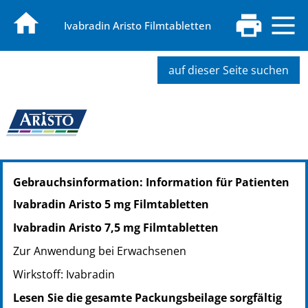
Ivabradin Aristo Filmtabletten
auf dieser Seite suchen
PZN: 13886169
Gebrauchsinformation: Information für Patienten
PPN: 111388616969
PZN: 13886175
Ivabradin Aristo 5 mg Filmtabletten
PPN: 111388617535
Ivabradin Aristo 7,5 mg Filmtabletten
PZN: 13886181
PPN: 111388618101
Zur Anwendung bei Erwachsenen
Wirkstoff: Ivabradin
Lesen Sie die gesamte Packungsbeilage sorgfältig