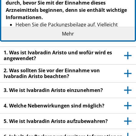
durch, bevor Sie mit der Einnahme dieses
Arzneimittels beginnen, denn sie enthält wichtige
Informationen.
Heben Sie die Packungsbeilage auf. Vielleicht
möchten Sie diese später nochmals lesen.
Mehr
Wenn Sie weitere Fragen haben, wenden Sie sich
an Ihren Arzt oder Apotheker.
1. Was ist Ivabradin Aristo und wofür wird es
angewendet?
Dieses Arzneimittel wurde Ihnen persönlich
verschrieben. Geben Sie es nicht an Dritte weiter.
2. Was sollten Sie vor der Einnahme von
Es kann anderen Menschen schaden, auch wenn
Ivabradin Aristo beachten?
diese die gleichen Beschwerden haben wie Sie.
3. Wie ist Ivabradin Aristo einzunehmen?
Wenn Sie Nebenwirkungen bemerken, wenden Sie
sich an Ihren Arzt oder Apotheker. Dies gilt auch
4. Welche Nebenwirkungen sind möglich?
für Nebenwirkungen, die nicht in dieser
Packungsbeilage angegeben sind. Siehe Abschnitt
5. Wie ist Ivabradin Aristo aufzubewahren?
4.