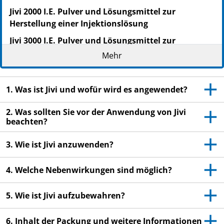
Jivi 2000 I.E. Pulver und Lösungsmittel zur
Herstellung einer Injektionslösung
Jivi 3000 I.E. Pulver und Lösungsmittel zur
Herstellung einer Injektionslösung
Mehr
Jivi 4000 I.E. Pulver und Lösungsmittel zur
Herstellung einer Injektionslösung
1. Was ist Jivi und wofür wird es angewendet?
PEGylierter rekombinanter humaner
Blutgerinnungsfaktor VIII mit deletierter B‑Domäne
2. Was sollten Sie vor der Anwendung von Jivi
beachten?
(Damoctocog alfa pegol)
3. Wie ist Jivi anzuwenden?
Lesen Sie die gesamte Packungsbeilage sorgfältig
durch, bevor Sie mit der Anwendung dieses
Arzneimittels beginnen, denn sie enthält wichtige
4. Welche Nebenwirkungen sind möglich?
Informationen.
Heben Sie die Packungsbeilage auf. Vielleicht
5. Wie ist Jivi aufzubewahren?
möchten Sie diese später nochmals lesen.
6. Inhalt der Packung und weitere Informationen
Wenn Sie weitere Fragen haben, wenden Sie sich