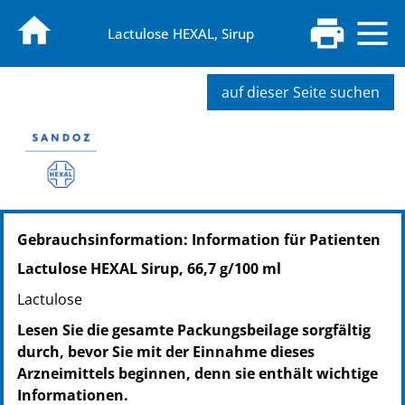
Lactulose HEXAL, Sirup
auf dieser Seite suchen
PZN: 01330165
Gebrauchsinformation: Information für Patienten
PPN: 110133016592
PZN: 01330171
Lactulose HEXAL Sirup, 66,7 g/100 ml
PPN: 110133017158
Lactulose
Lesen Sie die gesamte Packungsbeilage sorgfältig
durch, bevor Sie mit der Einnahme dieses
Arzneimittels beginnen, denn sie enthält wichtige
Informationen.