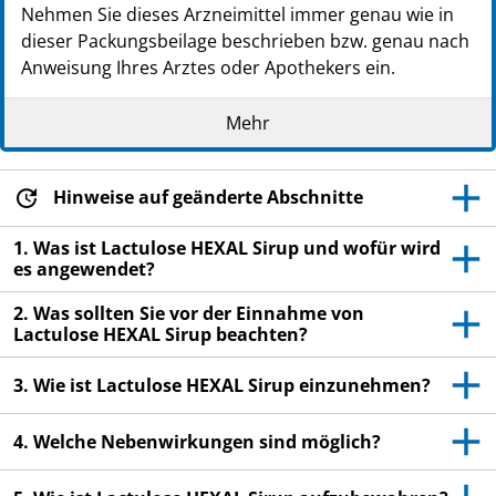
Nehmen Sie dieses Arzneimittel immer genau wie in
dieser Packungsbeilage beschrieben bzw. genau nach
Anweisung Ihres Arztes oder Apothekers ein.
Heben Sie die Packungsbeilage auf. Vielleicht
Mehr
möchten Sie diese später nochmals lesen.
Fragen Sie Ihren Apotheker, wenn Sie weitere
Informationen oder einen Rat benötigen.
Hinweise auf geänderte Abschnitte
Wenn Sie Nebenwirkungen bemerken, wenden Sie
1. Was ist Lactulose HEXAL Sirup und wofür wird
sich an Ihren Arzt oder Apotheker. Dies gilt auch
es angewendet?
für Nebenwirkungen, die nicht in dieser
2. Was sollten Sie vor der Einnahme von
Packungsbeilage angegeben sind. Siehe Abschnitt
Lactulose HEXAL Sirup beachten?
4.
Wenn Sie sich nach einigen Tagen nicht besser
3. Wie ist Lactulose HEXAL Sirup einzunehmen?
oder gar schlechter fühlen, wenden Sie sich an
Ihren Arzt.
4. Welche Nebenwirkungen sind möglich?