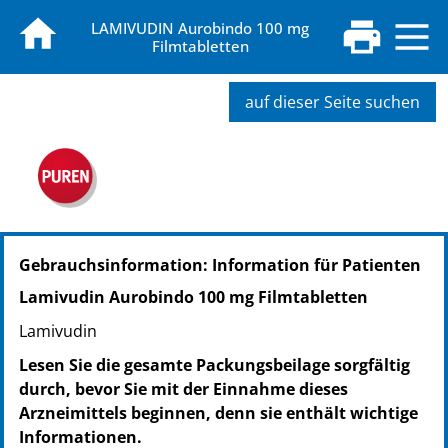
LAMIVUDIN Aurobindo 100 mg
Filmtabletten
auf dieser Seite suchen
PZN: 17526597
Gebrauchsinformation: Information für Patienten
PPN: 111752659773
NTIN: 04150175265974
Lamivudin Aurobindo 100 mg Filmtabletten
Lamivudin
Lesen Sie die gesamte Packungsbeilage sorgfältig
durch, bevor Sie mit der Einnahme dieses
Arzneimittels beginnen, denn sie enthält wichtige
Informationen.