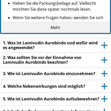
Heben Sie die Packungsbeilage auf. Vielleicht
möchten Sie diese später nochmals lesen.
Wenn Sie weitere Fragen haben, wenden Sie sich
an Ihren Arzt oder Apotheker.
Mehr
Dieses Arzneimittel wurde Ihnen persönlich
verschrieben. Geben Sie es nicht an Dritte weiter.
1. Was ist Lamivudin Aurobindo und wofür wird
Es kann anderen Menschen schaden, auch wenn
es angewendet?
diese die gleichen Beschwerden haben wie Sie.
2. Was sollten Sie vor der Einnahme von
Wenn Sie Nebenwirkungen bemerken, wenden Sie
Lamivudin Aurobindo beachten?
sich an Ihren Arzt oder Apotheker. Dies gilt auch
für Nebenwirkungen, die nicht in dieser
3. Wie ist Lamivudin Aurobindo einzunehmen?
Packungsbeilage angegeben sind. Siehe Abschnitt
4.
4. Welche Nebenwirkungen sind möglich?
5. Wie ist Lamivudin Aurobindo aufzubewahren?