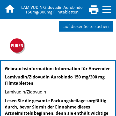
LAMIVUDIN/Zidovudin Aurobindo
150mg/300mg Filmtabletten
auf dieser Seite suchen
PZN: 08767729
Gebrauchsinformation: Information für Anwender
PPN: 110876772992
NTIN: 04150087677292
Lamivudin/Zidovudin Aurobindo 150 mg/300 mg
PZN: 14309818
Filmtabletten
PPN: 111430981814
Lamivudin/Zidovudin
NTIN: 04150143098184
Lesen Sie die gesamte Packungsbeilage sorgfältig
durch, bevor Sie mit der Einnahme dieses
Arzneimittels beginnen, denn sie enthält wichtige