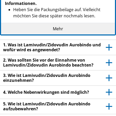
Informationen.
Heben Sie die Packungsbeilage auf. Vielleicht
möchten Sie diese später nochmals lesen.
Wenn Sie weitere Fragen haben, wenden Sie sich
Mehr
an Ihren Arzt oder Apotheker.
Dieses Arzneimittel wurde Ihnen persönlich
1. Was ist Lamivudin/Zidovudin Aurobindo und
verschrieben. Geben Sie es nicht an Dritte weiter.
wofür wird es angewendet?
Es kann anderen Menschen schaden, auch wenn
diese die gleichen Beschwerden haben wie Sie.
2. Was sollten Sie vor der Einnahme von
Lamivudin/Zidovudin Aurobindo beachten?
Wenn Sie Nebenwirkungen bemerken, wenden Sie
sich an Ihren Arzt oder Apotheker. Dies gilt auch
3. Wie ist Lamivudin/Zidovudin Aurobindo
für Nebenwirkungen, die nicht in dieser
einzunehmen?
Packungsbeilage angegeben sind. Siehe Abschnitt
4.
4. Welche Nebenwirkungen sind möglich?
5. Wie ist Lamivudin/Zidovudin Aurobindo
aufzubewahren?