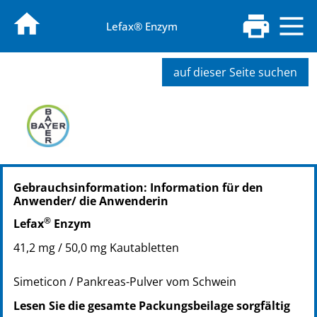
Lefax® Enzym
auf dieser Seite suchen
PZN: 14329979
Gebrauchsinformation: Information für den
PPN: 111432997911
Anwender/ die Anwenderin
NTIN: 04150143299796
®
PZN: 14329991
Lefax
Enzym
PPN: 111432999140
41,2 mg / 50,0 mg Kautabletten
NTIN: 04150143299918
Simeticon / Pankreas-Pulver vom Schwein
Lesen Sie die gesamte Packungsbeilage sorgfältig