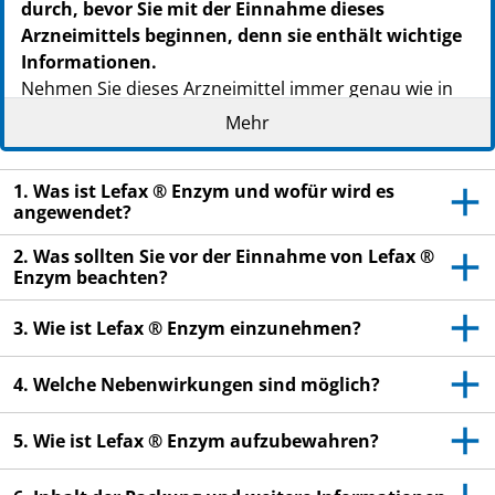
durch, bevor Sie mit der Einnahme dieses
Arzneimittels beginnen, denn sie enthält wichtige
Informationen.
Nehmen Sie dieses Arzneimittel immer genau wie in
dieser Packungsbeilage beschrieben bzw. genau nach
Mehr
Anweisung Ihres Arztes/Ihrer Ärztin oder
Apothekers/Apothekerin ein.
1. Was ist Lefax ® Enzym und wofür wird es
Heben Sie die Packungsbeilage auf. Vielleicht
angewendet?
möchten Sie diese später nochmals lesen.
2. Was sollten Sie vor der Einnahme von Lefax ®
Fragen Sie Ihren Apotheker/Ihre Apothekerin,
Enzym beachten?
wenn Sie weitere Informationen oder einen Rat
benötigen.
3. Wie ist Lefax ® Enzym einzunehmen?
Wenn Sie Nebenwirkungen bemerken, wenden Sie
4. Welche Nebenwirkungen sind möglich?
sich an Ihren Arzt/Ihre Ärztin oder
Apotheker/Apothekerin. Dies gilt auch für
Nebenwirkungen, die nicht in dieser
5. Wie ist Lefax ® Enzym aufzubewahren?
Packungsbeilage angegeben sind. Siehe Abschnitt
4.