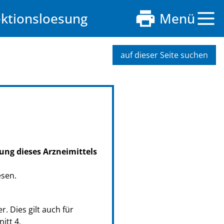
jektionsloesung
Menü
auf dieser Seite suchen
ung dieses Arzneimittels
esen.
 Dies gilt auch für
itt 4.