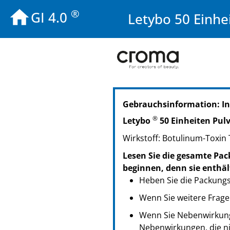
®
GI 4.0
Letybo 50 Einhe
PZN: 17930186
Gebrauchsinformation: I
PPN: 111793018696
NTIN: 04150179301869
®
Letybo
50 Einheiten Pulv
PZN: 17930200
Wirkstoff: Botulinum-Toxin T
PPN: 111793020056
NTIN: 04150179302002
Lesen Sie die gesamte Pac
PZN: 17930217
beginnen, denn sie enthäl
PPN: 111793021746
Heben Sie die Packungsb
NTIN: 04150179302170
Wenn Sie weitere Frage
Wenn Sie Nebenwirkunge
Nebenwirkungen, die ni