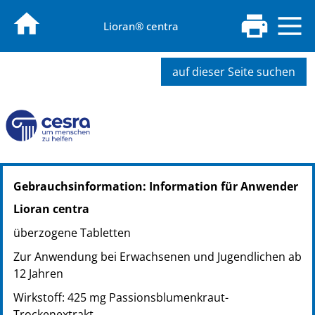
Lioran® centra
auf dieser Seite suchen
PZN: 13889966
Gebrauchsinformation: Information für Anwender
PPN: 111388996635
PZN: 13889972
Lioran centra
PPN: 111388997201
überzogene Tabletten
Zur Anwendung bei Erwachsenen und Jugendlichen ab
12 Jahren
Wirkstoff: 425 mg Passionsblumenkraut-
Trockenextrakt