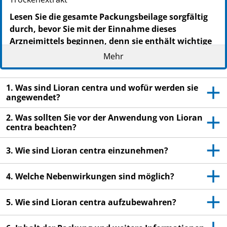
Lesen Sie die gesamte Packungsbeilage sorgfältig
durch, bevor Sie mit der Einnahme dieses
Arzneimittels beginnen, denn sie enthält wichtige
Informationen.
Mehr
Nehmen Sie dieses Arzneimittel immer genau wie in
dieser Packungsbeilage beschrieben bzw. genau nach
1. Was sind Lioran centra und wofür werden sie
Anweisung Ihres Arztes oder Apothekers ein.
angewendet?
Heben Sie die Packungsbeilage auf. Vielleicht
2. Was sollten Sie vor der Anwendung von Lioran
möchten Sie diese später nochmals lesen.
centra beachten?
Fragen Sie Ihren Apotheker, wenn Sie weitere
Informationen oder einen Rat benötigen.
3. Wie sind Lioran centra einzunehmen?
Wenn Sie Nebenwirkungen bemerken, wenden Sie
4. Welche Nebenwirkungen sind möglich?
sich an Ihren Arzt oder Apotheker.
Dies gilt auch für Nebenwirkungen, die nicht in
5. Wie sind Lioran centra aufzubewahren?
dieser Packungsbeilage angegeben sind. Siehe
Abschnitt 4.