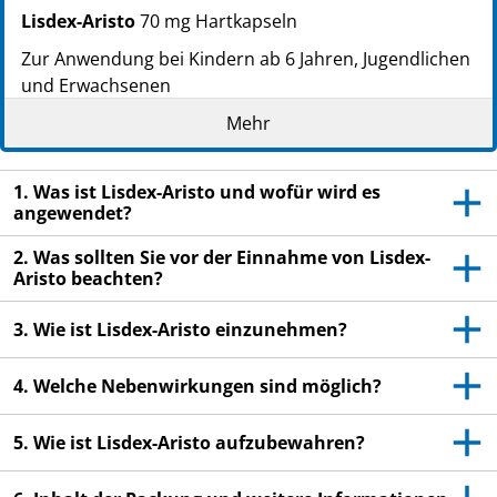
Lisdex-Aristo
70 mg Hartkapseln
Zur Anwendung bei Kindern ab 6 Jahren, Jugendlichen
und Erwachsenen
Wirkstoff: Lisdexamfetamindimesilat
Mehr
Lesen Sie die gesamte Packungsbeilage sorgfältig
durch, bevor Sie mit der Einnahme dieses
1. Was ist Lisdex-Aristo und wofür wird es
angewendet?
Arzneimittels beginnen, denn sie enthält wichtige
Informationen.
2. Was sollten Sie vor der Einnahme von Lisdex-
Heben Sie die Packungsbeilage auf. Vielleicht
Aristo beachten?
möchten Sie diese später nochmals lesen.
3. Wie ist Lisdex-Aristo einzunehmen?
Wenn Sie weitere Fragen haben, wenden Sie sich
an Ihren Arzt oder Apotheker.
4. Welche Nebenwirkungen sind möglich?
Dieses Arzneimittel wurde Ihnen persönlich
verschrieben. Geben Sie es nicht an Dritte weiter.
5. Wie ist Lisdex-Aristo aufzubewahren?
Es kann anderen Menschen schaden, auch wenn
diese die gleichen Beschwerden haben wie Sie.