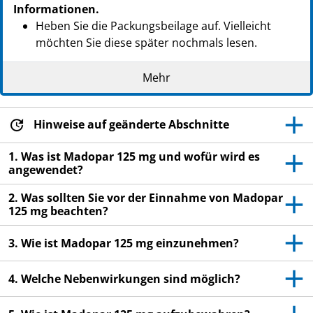
Informationen.
Heben Sie die Packungsbeilage auf. Vielleicht
möchten Sie diese später nochmals lesen.
Wenn Sie weitere Fragen haben, wenden Sie sich
Mehr
an Ihren Arzt, Apotheker oder das medizinische
Fachpersonal.
Dieses Arzneimittel wurde Ihnen persönlich
Hinweise auf geänderte Abschnitte
verschrieben. Geben Sie es nicht an Dritte weiter.
1. Was ist Madopar 125 mg und wofür wird es
Es kann anderen Menschen schaden, auch wenn
angewendet?
diese die gleichen Beschwerden haben wie Sie.
2. Was sollten Sie vor der Einnahme von Madopar
Wenn Sie Nebenwirkungen bemerken, wenden Sie
125 mg beachten?
sich an Ihren Arzt, Apotheker oder das
medizinische Fachpersonal. Dies gilt auch für
3. Wie ist Madopar 125 mg einzunehmen?
Nebenwirkungen, die nicht in dieser
Packungsbeilage angegeben sind. Siehe Abschnitt
4. Welche Nebenwirkungen sind möglich?
4.