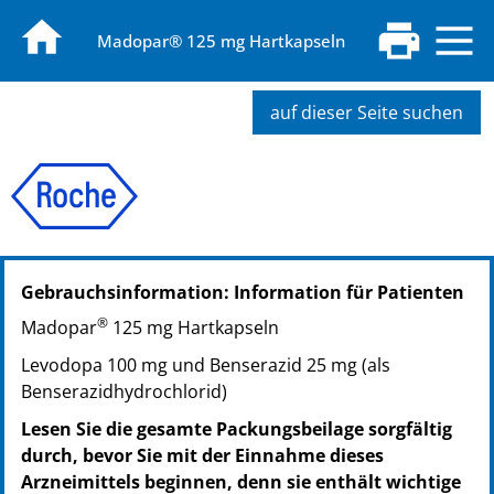
Madopar® 125 mg Hartkapseln
auf dieser Seite suchen
PZN: 03395803
Gebrauchsinformation: Information für Patienten
PPN: 110339580368
NTIN: 04150033958031
®
Madopar
125 mg Hartkapseln
Levodopa 100 mg und Benserazid 25 mg (als
Benserazidhydrochlorid)
Lesen Sie die gesamte Packungsbeilage sorgfältig
durch, bevor Sie mit der Einnahme dieses
Arzneimittels beginnen, denn sie enthält wichtige