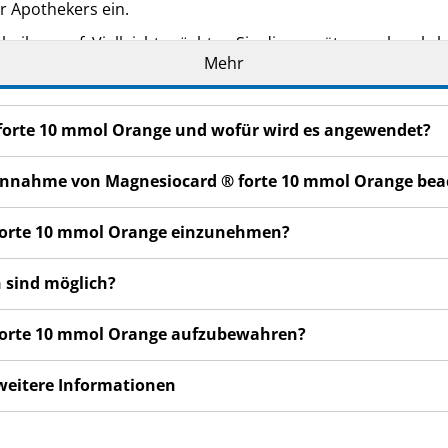
r Apothekers ein.
eilage auf. Vielleicht möchten Sie diese später nochmals l
Mehr
oder Apotheker, wenn Sie weitere Informationen oder einen 
n bemerken, wenden Sie sich an Ihren Arzt oder Apotheker.
 forte 10 mmol Orange und wofür wird es angewendet?
cht in dieser Packungsbeilage angegeben sind. Siehe Abschn
Wochen nicht besser oder gar schlechter fühlen, wenden Sie
r Einnahme von Magnesiocard ® forte 10 mmol Orange be
 forte 10 mmol Orange einzunehmen?
 sind möglich?
 forte 10 mmol Orange aufzubewahren?
 weitere Informationen