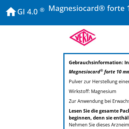
Magnesiocard® forte 1
®
GI 4.0
PZN: 02470336
Gebrauchsinformation: I
PPN: 110247033633
PZN: 02470342
®
Magnesiocard
forte 10 m
PPN: 110247034296
Pulver zur Herstellung ei
PZN: 02470359
PPN: 110247035986
Wirkstoff: Magnesium
Zur Anwendung bei Erwachs
Lesen Sie die gesamte Pac
beginnen, denn sie enthäl
Nehmen Sie dieses Arzneimi