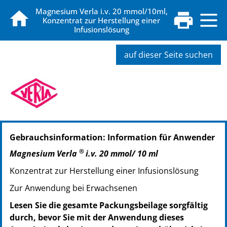
Magnesium Verla i.v. 20 mmol/10ml,
Konzentrat zur Herstellung einer
Infusionslösung
auf dieser Seite suchen
PZN: 17638787
Gebrauchsinformation: Information für Anwender
PPN: 111763878713
PZN: 17638793
®
Magnesium Verla
i.v. 20 mmol/ 10 ml
PPN: 111763879376
Konzentrat zur Herstellung einer Infusionslösung
Zur Anwendung bei Erwachsenen
Lesen Sie die gesamte Packungsbeilage sorgfältig
durch, bevor Sie mit der Anwendung dieses