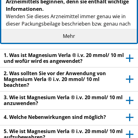
Arzneimittels beginnen, denn sie enthält wichtige
Informationen.
Wenden Sie dieses Arzneimittel immer genau wie in
dieser Packungsbeilage beschrieben bzw. genau nach
Anweisung Ihres Arztes oder Apothekers an.
Mehr
Heben Sie die Packungsbeilage auf. Vielleicht
möchten Sie diese später nochmals lesen.
1. Was ist Magnesium Verla ® i.v. 20 mmol/ 10 ml
Fragen Sie Ihren Arzt oder Apotheker, wenn Sie
und wofür wird es angewendet?
weitere Informationen oder einen Rat benötigen.
2. Was sollten Sie vor der Anwendung von
Wenn Sie Nebenwirkungen bemerken, wenden Sie
Magnesium Verla ® i.v. 20 mmol/ 10 ml
sich an Ihren Arzt oder Apotheker. Dies gilt auch
beachten?
für Nebenwirkungen, die nicht in dieser
3. Wie ist Magnesium Verla ® i.v. 20 mmol/ 10 ml
Packungsbeilage angegeben sind. Siehe Abschnitt
anzuwenden?
4.
4. Welche Nebenwirkungen sind möglich?
Wenn Sie sich nicht besser oder gar schlechter
fühlen, wenden Sie sich an Ihren Arzt.
5. Wie ist Magnesium Verla ® i.v. 20 mmol/ 10 ml
aufzubewahren?