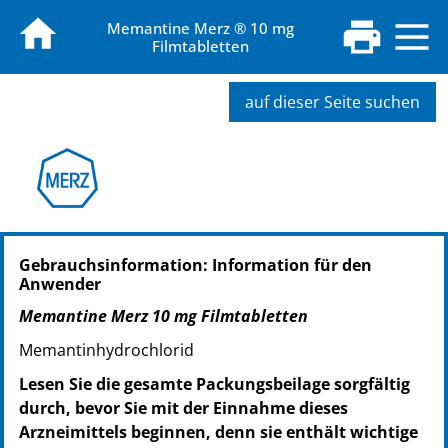
Memantine Merz ® 10 mg
Filmtabletten
auf dieser Seite suchen
PZN: 00143030
Gebrauchsinformation: Information für den
PPN: 110014303012
Anwender
PZN: 00143053
PPN: 110014305365
Memantine Merz 10 mg Filmtabletten
Memantinhydrochlorid
Lesen Sie die gesamte Packungsbeilage sorgfältig
durch, bevor Sie mit der Einnahme dieses
Arzneimittels beginnen, denn sie enthält wichtige