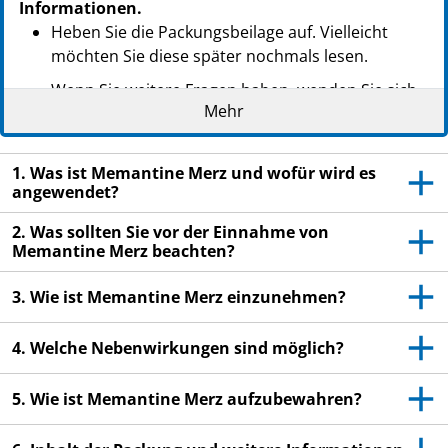
Informationen.
Heben Sie die Packungsbeilage auf. Vielleicht
möchten Sie diese später nochmals lesen.
Wenn Sie weitere Fragen haben, wenden Sie sich
Mehr
an Ihren Arzt oder Apotheker.
Dieses Arzneimittel wurde Ihnen persönlich
verschrieben. Geben Sie es nicht an Dritte weiter.
1. Was ist Memantine Merz und wofür wird es
angewendet?
Es kann anderen Menschen schaden, auch wenn
diese die gleichen Beschwerden haben wie Sie.
2. Was sollten Sie vor der Einnahme von
Memantine Merz beachten?
Wenn Sie Nebenwirkungen bemerken, wenden Sie
sich an Ihren Arzt oder Apotheker. Dies gilt auch
3. Wie ist Memantine Merz einzunehmen?
für Nebenwirkungen, die nicht in dieser
Packungsbeilage angegeben sind. Siehe Abschnitt
4. Welche Nebenwirkungen sind möglich?
4.
5. Wie ist Memantine Merz aufzubewahren?