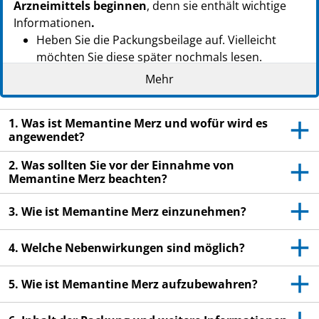
Arzneimittels beginnen
, denn sie enthält wichtige
Informationen
.
Heben Sie die Packungsbeilage auf. Vielleicht
möchten Sie diese später nochmals lesen.
Mehr
Wenn Sie weitere Fragen haben, wenden Sie sich
an Ihren Arzt oder Apotheker.
Dieses Arzneimittel wurde Ihnen persönlich
1. Was ist Memantine Merz und wofür wird es
angewendet?
verschrieben. Geben Sie es nicht an Dritte weiter.
Es kann anderen Menschen schaden, auch wenn
2. Was sollten Sie vor der Einnahme von
diese die gleichen Beschwerden haben wie Sie.
Memantine Merz beachten?
Wenn Sie Nebenwirkungen bemerken, wenden Sie
3. Wie ist Memantine Merz einzunehmen?
sich an Ihren Arzt oder Apotheker. Dies gilt auch
für Nebenwirkungen, die nicht in dieser
4. Welche Nebenwirkungen sind möglich?
Packungsbeilage angegeben sind. Siehe Abschnitt
4.
5. Wie ist Memantine Merz aufzubewahren?