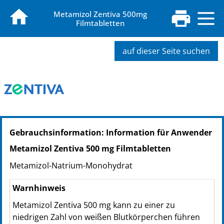
Metamizol Zentiva 500mg
Filmtabletten
auf dieser Seite suchen
PZN: 17418844
Gebrauchsinformation: Information für Anwender
PPN: 111741884420
NTIN: 04150174188441
Metamizol Zentiva 500 mg Filmtabletten
PZN: 17418873
Metamizol-Natrium-Monohydrat
PPN: 111741887339
NTIN: 04150174188731
Warnhinweis
PZN: 17418896
Me­ta­mi­zol Zentiva 500 mg kann zu ei­ner zu
PPN: 111741889692
niedrigen Zahl von weißen Blutkörperchen führen
NTIN: 04150174188960