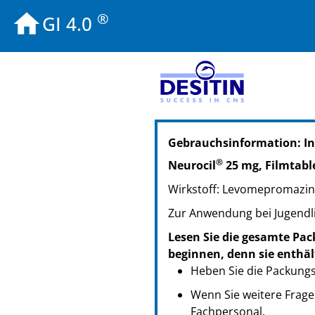
®
GI 4.0
PZN: 01263925
Gebrauchsinformation: In
PPN: 110126392566
NTIN: 04150012639258
®
Neurocil
25 mg, Filmtabl
PZN: 08691707
Wirkstoff: Levomepromazi
PPN: 110869170717
NTIN: 04150086917078
Zur Anwendung bei Jugendl
Lesen Sie die gesamte Pac
beginnen, denn sie enthäl
Heben Sie die Packungsb
Wenn Sie weitere Frage
Fachpersonal.