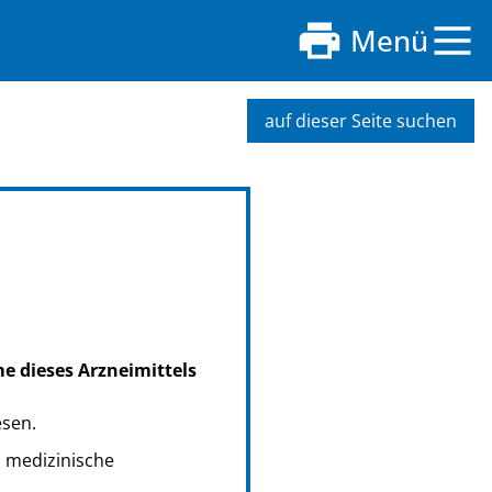
Menü
auf dieser Seite suchen
me dieses Arzneimittels
esen.
s medizinische