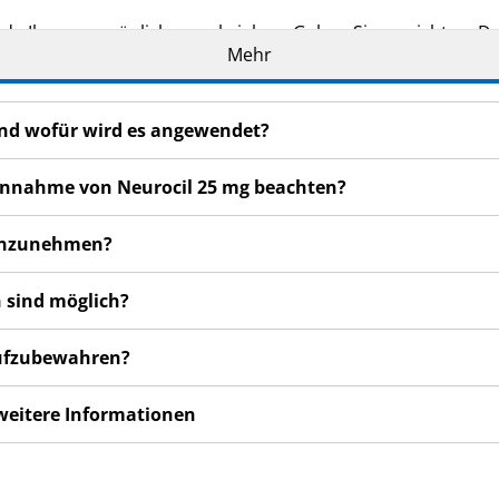
de Ihnen persönlich verschrieben. Geben Sie es nicht an Dri
Mehr
den, auch wenn diese die gleichen Beschwerden haben wie
en bemerken, wenden Sie sich an Ihren Arzt, Apotheker od
 auch für Nebenwirkungen, die nicht in dieser Packungsbeil
 und wofür wird es angewendet?
 Einnahme von Neurocil 25 mg beachten?
 einzunehmen?
 sind möglich?
 aufzubewahren?
 weitere Informationen