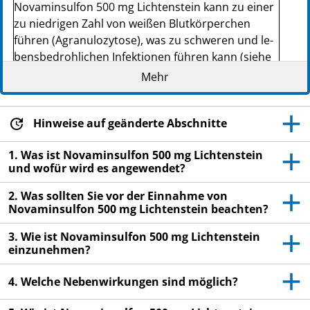
Novaminsulfon 500 mg Lichtenstein kann zu ei­ner
zu niedrigen Zahl von weißen Blutkörperchen
führen (Agra­nu­lo­zy­to­se), was zu schweren und le­
bens­be­droh­li­ch­en Infektionen führen kann (siehe
Abschnitt 4).
Mehr
Sie dürfen das Arzneimittel nicht mehr einnehmen
und müssen sofort einen Arzt aufsuchen, wenn ei­
Hinweise auf geänderte Abschnitte
nes der folgenden Zeichen bei Ihnen auftritt:
Fieber, Schüttelfrost, Halsschmerzen,
1. Was ist Novaminsulfon 500 mg Lichtenstein
schmerzhafte wunde Stellen in der Nase, im Mund
und wofür wird es angewendet?
und im Rachen oder im Genital- oder Analbereich.
Wenn bei Ihnen jemals eine Agra­nu­lo­zy­to­se
2. Was sollten Sie vor der Einnahme von
aufgetreten ist, die durch Me­ta­mi­zol oder ein
Novaminsulfon 500 mg Lichtenstein beachten?
ähnliches Arzneimittel ausgelöst wurde, dürfen Sie
3. Wie ist Novaminsulfon 500 mg Lichtenstein
dieses Arzneimittel nie wieder einnehmen (siehe
einzunehmen?
Abschnitt 2).
4. Welche Nebenwirkungen sind möglich?
Lesen Sie die gesamte Packungsbeilage sorgfältig