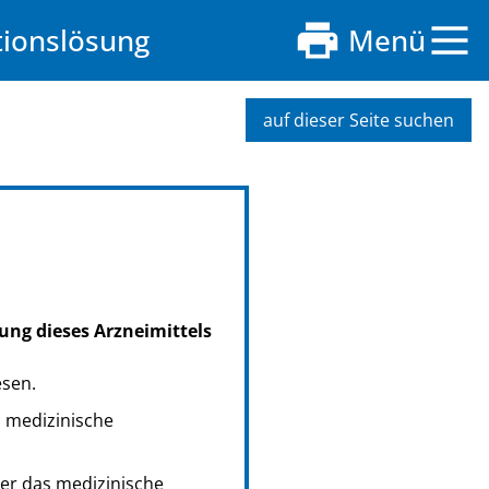
tionslösung
Menü
auf dieser Seite suchen
ung dieses Arzneimittels
esen.
s medizinische
er das medizinische