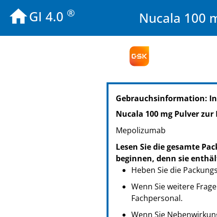
®
GI 4.0
Nucala 100 m
PZN: 11329803
Gebrauchsinformation: I
PPN: 111132980345
GTIN: 05000123114672
Nucala 100 mg Pulver zur 
PZN: 11329849
Mepolizumab
PPN: 111132984954
NTIN: 04150113298491
Lesen Sie die gesamte Pac
beginnen, denn sie enthäl
Heben Sie die Packungsb
Wenn Sie weitere Frage
Fachpersonal.
Wenn Sie Nebenwirkung