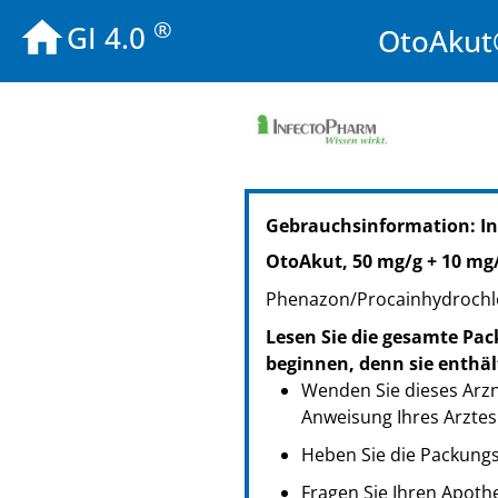
®
GI 4.0
OtoAkut
PZN: 18707705
Gebrauchsinformation: In
PPN: 111870770587
PZN: 18707711
OtoAkut, 50 mg/g + 10 mg
PPN: 111870771153
Phenazon/Procainhydrochl
Lesen Sie die gesamte Pac
beginnen, denn sie enthäl
Wenden Sie dieses Arzn
Anweisung Ihres Arztes
Heben Sie die Packungsb
Fragen Sie Ihren Apoth