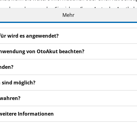
n bemerken, wenden Sie sich an Ihren Arzt oder Apotheker.
Mehr
cht in dieser Packungsbeilage angegeben sind. Siehe Abschn
gen nicht besser oder gar schlechter fühlen, wenden Sie sic
für wird es angewendet?
r Anwendung von OtoAkut beachten?
enden?
 sind möglich?
ewahren?
 weitere Informationen