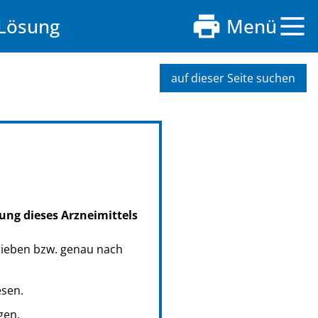
 Lösung
Menü
auf dieser Seite suchen
ung dieses Arzneimittels
rieben bzw. genau nach
esen.
gen.