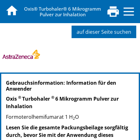
Oxis® Turbohaler® 6 Mikrogramm
Pulver zur Inhalation
auf dieser Seite suchen
PZN: 08510249
Gebrauchsinformation: Information für den
PPN: 110851024961
Anwender
PZN: 08859041
®
®
PPN: 110885904173
Oxis
Turbohaler
6 Mikrogramm Pulver zur
Inhalation
Formoterolhemifumarat 1 H
O
2
Lesen Sie die gesamte Packungsbeilage sorgfältig
durch, bevor Sie mit der Anwendung dieses