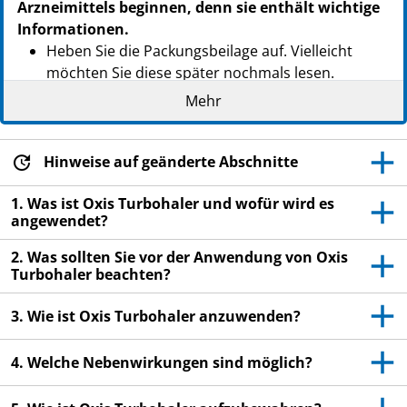
Arzneimittels beginnen, denn sie enthält wichtige
Informationen.
Heben Sie die Packungsbeilage auf. Vielleicht
möchten Sie diese später nochmals lesen.
Mehr
Wenn Sie weitere Fragen haben, wenden Sie sich
an Ihren Arzt oder Apotheker.
Dieses Arzneimittel wurde Ihnen persönlich
Hinweise auf geänderte Abschnitte
verschrieben. Geben Sie es nicht an Dritte weiter.
Es kann anderen Menschen schaden, auch wenn
1. Was ist Oxis Turbohaler und wofür wird es
angewendet?
diese die gleichen Beschwerden haben wie Sie.
Wenn Sie Nebenwirkungen bemerken, wenden Sie
2. Was sollten Sie vor der Anwendung von Oxis
Turbohaler beachten?
sich an Ihren Arzt oder Apotheker. Dies gilt auch
für Nebenwirkungen, die nicht in dieser
3. Wie ist Oxis Turbohaler anzuwenden?
Packungsbeilage angegeben sind. Siehe Abschnitt
4.
4. Welche Nebenwirkungen sind möglich?