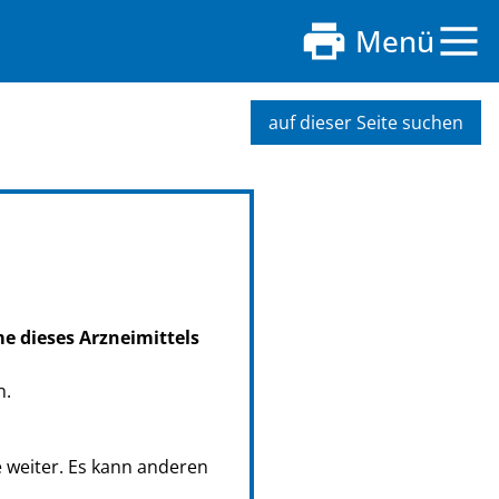
Menü
auf dieser Seite suchen
me dieses Arzneimittels
n.
e weiter. Es kann anderen