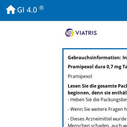
®
GI 4.0
PZN: 14177943
Gebrauchsinformation: In
PPN: 111417794319
NTIN: 04150141779436
Pramipexol dura 0,7 mg T
Pramipexol
Lesen Sie die gesamte Pac
beginnen, denn sie enthäl
- Heben Sie die Packungsbei
- Wenn Sie weitere Fragen 
- Dieses Arzneimittel wurde
Menschen schaden, auch we