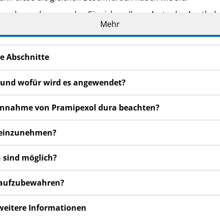
n bemerken, wenden Sie sich an Ihren Arzt oder Apotheker.
Mehr
cht in dieser Packungsbeilage angegeben sind. Siehe Abschn
e Abschnitte
a und wofür wird es angewendet?
r Einnahme von Pramipexol dura beachten?
a einzunehmen?
 sind möglich?
a aufzubewahren?
 weitere Informationen