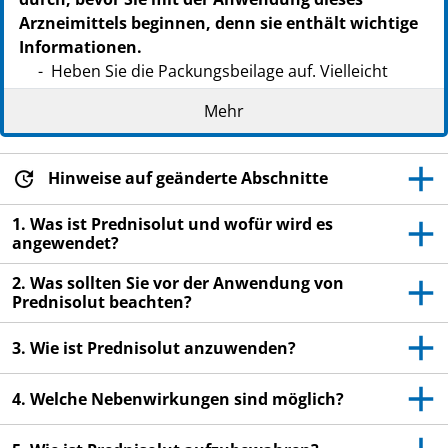
Arzneimittels beginnen, denn sie enthält wichtige
Informationen.
Heben Sie die Packungsbeilage auf. Vielleicht
möchten Sie diese später nochmals lesen.
Mehr
Wenn Sie weitere Fragen haben, wenden Sie sich
an Ihren Arzt, Apotheker oder das medizinische
Fachpersonal.
Hinweise auf geänderte Abschnitte
Dieses Arzneimittel wurde Ihnen persönlich
1. Was ist Prednisolut und wofür wird es
verschrieben. Geben Sie es nicht an Dritte weiter.
angewendet?
Es kann anderen Menschen schaden, auch wenn
2. Was sollten Sie vor der Anwendung von
diese die gleichen Beschwerden haben wie Sie.
Prednisolut beachten?
Wenn Sie Nebenwirkungen bemerken, wenden Sie
sich an Ihren Arzt, Apotheker oder das
3. Wie ist Prednisolut anzuwenden?
medizinische Fachpersonal. Dies gilt auch für
Nebenwirkungen, die nicht in dieser
4. Welche Nebenwirkungen sind möglich?
Packungsbeilage angegeben sind. Siehe
Abschnitt 4.