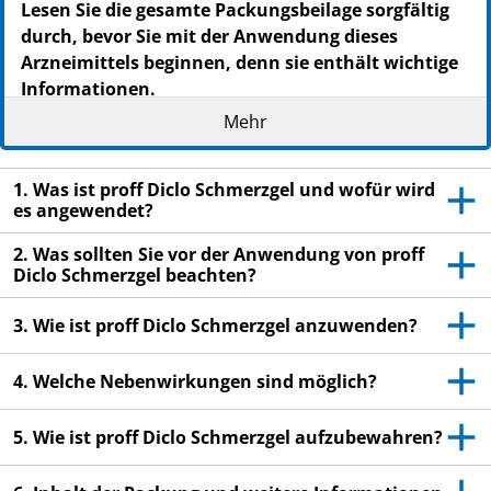
Lesen Sie die gesamte Packungsbeilage sorgfältig
durch, bevor Sie mit der Anwendung dieses
Arzneimittels beginnen, denn sie enthält wichtige
Informationen.
Wenden Sie dieses Arzneimittel immer genau wie in
Mehr
dieser Packungsbeilage beschrieben bzw. genau nach
Anweisung Ihres Arztes oder Apothekers an.
1. Was ist proff Diclo Schmerzgel und wofür wird
Heben Sie die Packungsbeilage auf. Vielleicht
es angewendet?
möchten Sie diese später nochmals lesen.
2. Was sollten Sie vor der Anwendung von proff
Fragen Sie Ihren Apotheker, wenn Sie weitere
Diclo Schmerzgel beachten?
Informationen oder einen Rat benötigen.
3. Wie ist proff Diclo Schmerzgel anzuwenden?
Wenn Sie Nebenwirkungen bemerken, wenden Sie
sich an Ihren Arzt oder Apotheker. Dies gilt auch
4. Welche Nebenwirkungen sind möglich?
für Nebenwirkungen, die nicht in dieser
Packungsbeilage angegeben sind. Siehe Abschnitt
5. Wie ist proff Diclo Schmerzgel aufzubewahren?
4.
Wenn Sie sich nach 3 Tagen nicht besser oder gar