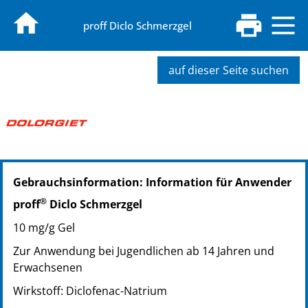
proff Diclo Schmerzgel
auf dieser Seite suchen
PZN: 15617120
Gebrauchsinformation: Information für Anwender
PPN: 111561712081
®
proff
Diclo Schmerzgel
10 mg/g Gel
Zur Anwendung bei Jugendlichen ab 14 Jahren und
Erwachsenen
Wirkstoff: Diclofenac-Natrium