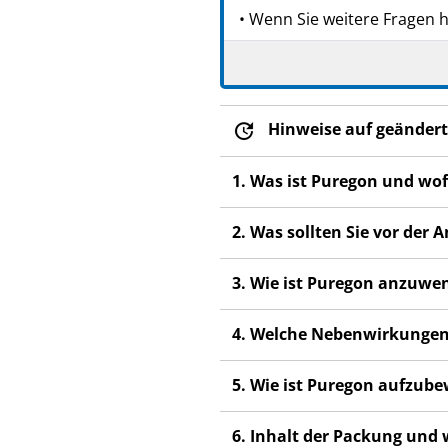
• Wenn Sie weitere Fragen 
• Dieses Arzneimittel wurde
Es kann anderen Menschen 
• Wenn Sie Nebenwirkungen 
Hinweise auf geändert
Nebenwirkungen, die nicht 
1. Was ist Puregon und wo
2. Was sollten Sie vor de
3. Wie ist Puregon anzuwe
4. Welche Nebenwirkungen
5. Wie ist Puregon aufzub
6. Inhalt der Packung und