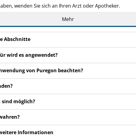
haben, wenden Sie sich an Ihren Arzt oder Apotheker.
 Ihnen persönlich verschrieben. Geben Sie es nicht an Dritte
Mehr
schaden, auch wenn diese die gleichen Beschwerden haben 
bemerken, wenden Sie sich an Ihren Arzt oder Apotheker. Di
e Abschnitte
in dieser Packungsbeilage angegeben sind. Siehe Abschnitt 
für wird es angewendet?
r Anwendung von Puregon beachten?
nden?
 sind möglich?
ewahren?
 weitere Informationen