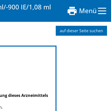
l/-900 IE/1,08 ml
Menü
auf dieser Seite suchen
ung dieses Arzneimittels
n.