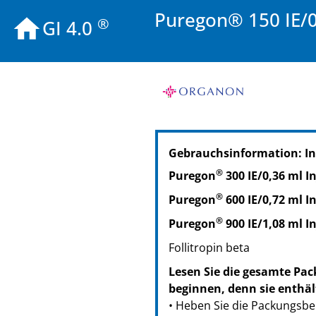
Puregon® 150 IE/0,
®
GI 4.0
PZN: 00950931
Gebrauchsinformation: I
PPN: 110095093138
®
Puregon
300 IE/0,36 ml I
®
Puregon
600 IE/0,72 ml I
®
Puregon
900 IE/1,08 ml I
Follitropin beta
Lesen Sie die gesamte Pac
beginnen, denn sie enthäl
• Heben Sie die Packungsbei